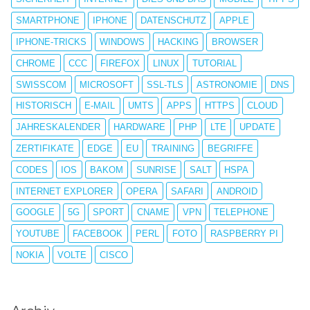
SMARTPHONE
IPHONE
DATENSCHUTZ
APPLE
IPHONE-TRICKS
WINDOWS
HACKING
BROWSER
CHROME
CCC
FIREFOX
LINUX
TUTORIAL
SWISSCOM
MICROSOFT
SSL-TLS
ASTRONOMIE
DNS
HISTORISCH
E-MAIL
UMTS
APPS
HTTPS
CLOUD
JAHRESKALENDER
HARDWARE
PHP
LTE
UPDATE
ZERTIFIKATE
EDGE
EU
TRAINING
BEGRIFFE
CODES
IOS
BAKOM
SUNRISE
SALT
HSPA
INTERNET EXPLORER
OPERA
SAFARI
ANDROID
GOOGLE
5G
SPORT
CNAME
VPN
TELEPHONE
YOUTUBE
FACEBOOK
PERL
FOTO
RASPBERRY PI
NOKIA
VOLTE
CISCO