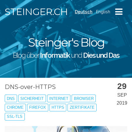
STEINGER.CH
Deutsch
English
Steinger's Blog
Blog über
Informatik
und
Dies und Das
29
DNS-over-HTTPS
SEP
DNS
SICHERHEIT
INTERNET
BROWSER
2019
CHROME
FIREFOX
HTTPS
ZERTIFIKATE
SSL-TLS