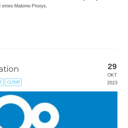
atz eines Matomo Proxys.
29
ation
OKT
Z
CLOUD
2023