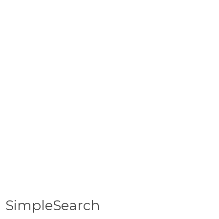
ojekte
Home
Blog
Kontakt
Links
as
SimpleSearch