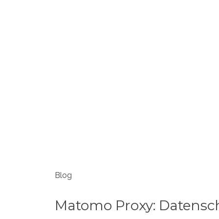
STEINGER.CH
Deutsch
Eng
B
Blog
Matomo Proxy: Datensch