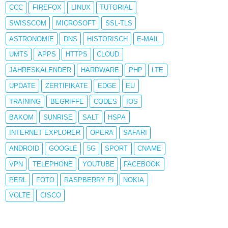
CCC
FIREFOX
LINUX
TUTORIAL
SWISSCOM
MICROSOFT
SSL-TLS
ASTRONOMIE
DNS
HISTORISCH
E-MAIL
UMTS
APPS
HTTPS
CLOUD
JAHRESKALENDER
HARDWARE
PHP
LTE
UPDATE
ZERTIFIKATE
EDGE
EU
TRAINING
BEGRIFFE
CODES
IOS
BAKOM
SUNRISE
SALT
HSPA
INTERNET EXPLORER
OPERA
SAFARI
ANDROID
GOOGLE
5G
SPORT
CNAME
VPN
TELEPHONE
YOUTUBE
FACEBOOK
PERL
FOTO
RASPBERRY PI
NOKIA
VOLTE
CISCO