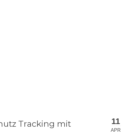
Pr
lish
Steinger's Blog
log über
Informatik
und
Dies und D
11
utz Tracking mit
APR